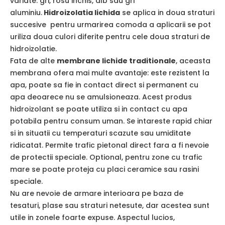
variate: gri, rosu inchis, alb sau gri
aluminiu.
Hidroizolatia lichida
se aplica in doua straturi
succesive pentru urmarirea comoda a aplicarii se pot
uriliza doua culori diferite pentru cele doua straturi de
hidroizolatie.
Fata de alte
membrane lichide traditionale
, aceasta
membrana ofera mai multe avantaje: este rezistent la
apa, poate sa fie in contact direct si permanent cu
apa deoarece nu se amulsioneaza. Acest produs
hidroizolant se poate utiliza si in contact cu apa
potabila pentru consum uman. Se intareste rapid chiar
si in situatii cu temperaturi scazute sau umiditate
ridicatat. Permite trafic pietonal direct fara a fi nevoie
de protectii speciale. Optional, pentru zone cu trafic
mare se poate proteja cu placi ceramice sau rasini
speciale.
Nu are nevoie de armare interioara pe baza de
tesaturi, plase sau straturi netesute, dar acestea sunt
utile in zonele foarte expuse. Aspectul lucios,