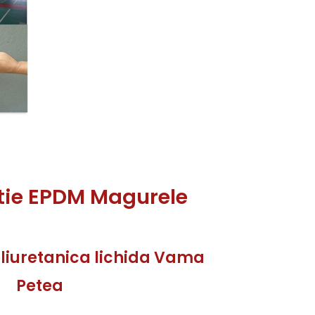
atie EPDM Magurele
oliuretanica lichida Vama
Petea