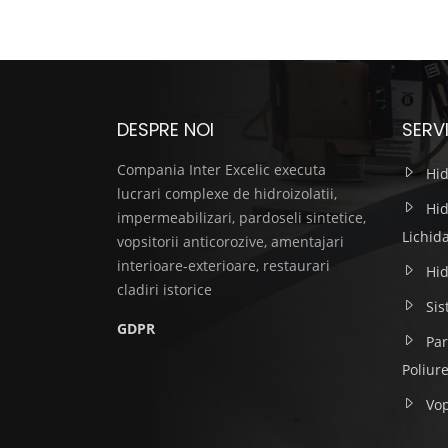
DESPRE NOI
SERVI
Compania Inter Excelic executa
Hid
lucrari complexe de hidroizolatii,
Hid
impermeabilizari, pardoseli sintetice,
Lichid
vopsitorii anticorozive, amentajari
interioare-exterioare, restaurari
Hid
cladiri istorice
Sis
GDPR
Par
Poliur
Vop