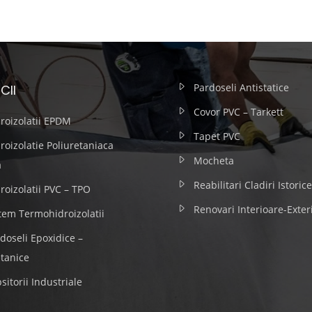
Pardoseli Antistatice
CII
Covor PVC – Tarkett
roizolatii EPDM
Tapet PVC
roizolatie Poliuretaniaca
Mocheta
a
Reabilitari Cladiri Istorice
roizolatii PVC – TPO
Renovari Interioare-Exter
tem Termohidroizolatii
doseli Epoxidice –
etanice
sitorii Industriale