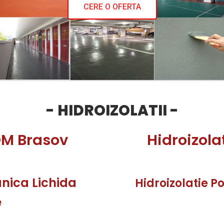
CERE O OFERTA
- HIDROIZOLATII -
DM Brasov
Hidroizol
anica Lichida
Hidroizolatie P
e