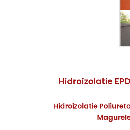
Hidroizolatie EP
Hidroizolatie Poliuret
Magurel