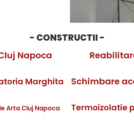
- CONSTRUCTII -
 Cluj Napoca
Reabilitar
Schimbare aco
atoria Marghita
Termoizolatie p
de Arta Cluj Napoca